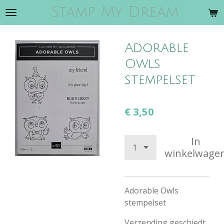
Stamp My Dream
Ga
direct
naar
Adorable
de
hoofdinhoud
Owls
stempelset
€ 3,50
In
winkelwage
Adorable Owls
stempelset
Verzending geschiedt