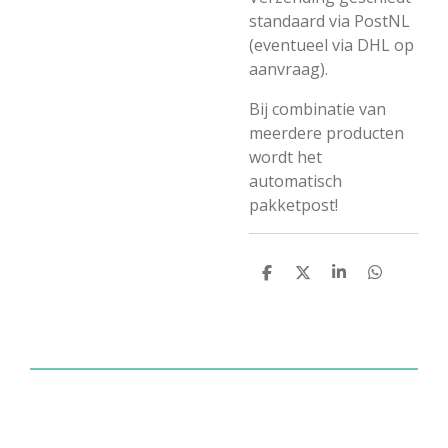
standaard via PostNL
(eventueel via DHL op
aanvraag).
Bij combinatie van
meerdere producten
wordt het
automatisch
pakketpost!
D
D
S
D
e
e
h
e
l
e
a
l
e
l
r
e
n
e
n