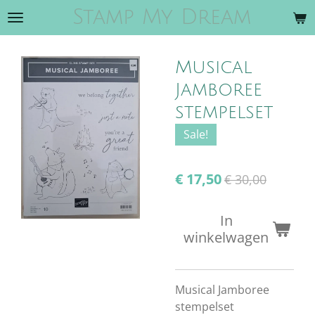
Stamp My Dream
Ga
direct
naar
Musical
de
hoofdinhoud
Jamboree
stempelset
Sale!
€ 17,50
€ 30,00
In
winkelwagen
Musical Jamboree
stempelset