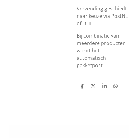
Verzending geschiedt
naar keuze via PostNL
of DHL.
Bij combinatie van
meerdere producten
wordt het
automatisch
pakketpost!
D
D
S
D
e
e
h
e
l
e
a
l
e
l
r
e
n
e
n