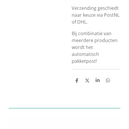
Verzending geschiedt
naar keuze via PostNL
of DHL.
Bij combinatie van
meerdere producten
wordt het
automatisch
pakketpost!
D
D
S
D
e
e
h
e
l
e
a
l
e
l
r
e
n
e
n