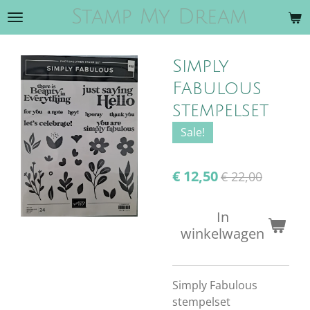
Stamp My Dream
Ga
direct
naar
Simply
de
hoofdinhoud
Fabulous
stempelset
Sale!
€ 12,50
€ 22,00
In
winkelwagen
Simply Fabulous
stempelset