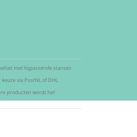
elset met bijpassende stansen
 keuze via PostNL of DHL.
ere producten wordt het