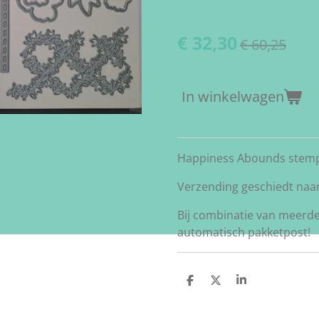
€ 32,30
€ 60,25
In winkelwagen
Happiness Abounds stemp
Verzending geschiedt naar
Bij combinatie van meerd
automatisch pakketpost!
D
D
S
e
e
h
l
e
a
e
l
r