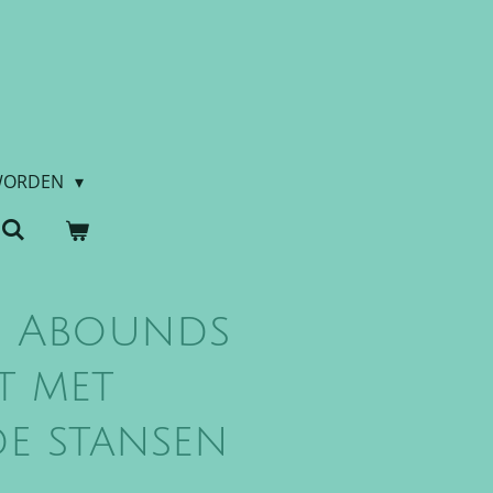
WORDEN
s Abounds
t met
de stansen