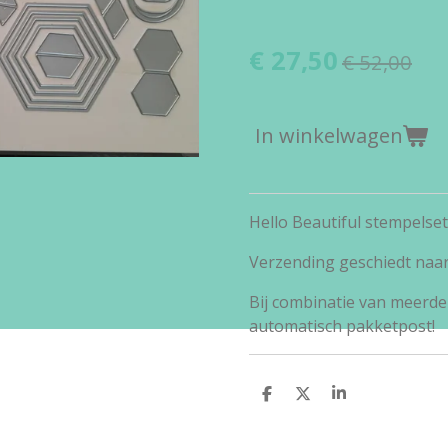
€ 27,50
€ 52,00
In winkelwagen
Hello Beautiful stempelse
Verzending geschiedt naa
Bij combinatie van meerde
automatisch pakketpost!
D
D
S
e
e
h
l
e
a
e
l
r