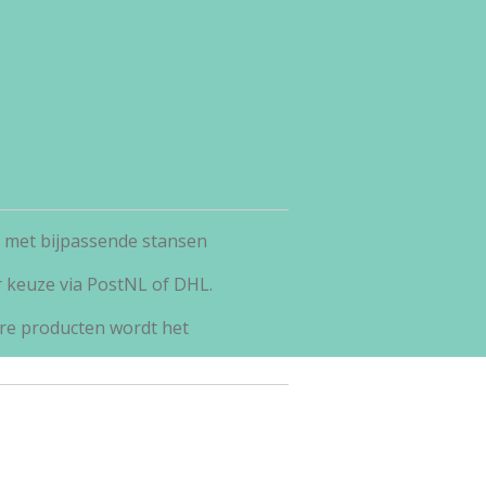
t met bijpassende stansen
r keuze via PostNL of DHL.
re producten wordt het