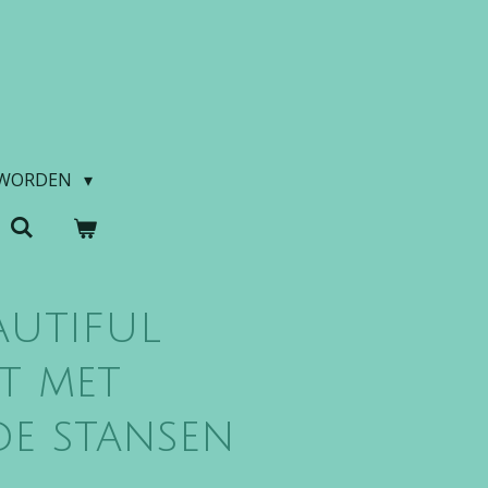
 WORDEN
autiful
et met
de stansen