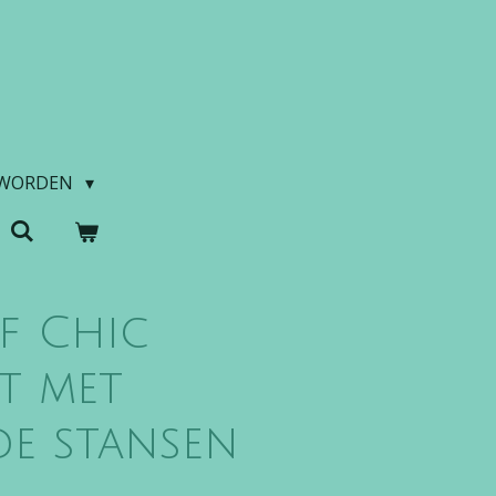
 WORDEN
f Chic
et met
de stansen