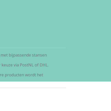
 met bijpassende stansen
r keuze via PostNL of DHL.
re producten wordt het