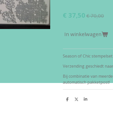
€ 37,50
€ 70,00
In winkelwagen
Season of Chic stempelset
Verzending geschiedt naa
Bij combinatie van meerde
automatisch pakketpost!
D
D
S
e
e
h
l
e
a
e
l
r