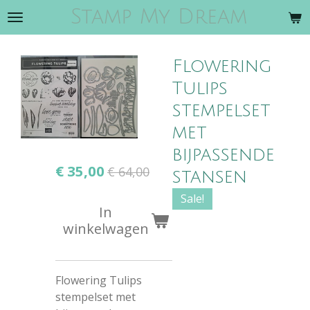
Stamp My Dream
Ga
direct
naar
Flowering
de
hoofdinhoud
Tulips
stempelset
met
bijpassende
€ 35,00
€ 64,00
stansen
Sale!
In
winkelwagen
Flowering Tulips
stempelset met