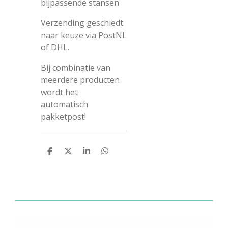
bijpassende stansen
Verzending geschiedt
naar keuze via PostNL
of DHL.
Bij combinatie van
meerdere producten
wordt het
automatisch
pakketpost!
D
D
S
D
e
e
h
e
l
e
a
l
e
l
r
e
n
e
n