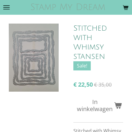
Stamp My Dream
Ga
direct
naar
Stitched
de
hoofdinhoud
with
Whimsy
stansen
Sale!
€ 22,50
€ 35,00
In
winkelwagen
Stitched with Whimsy