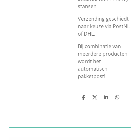
stansen
Verzending geschiedt
naar keuze via PostNL
of DHL.
Bij combinatie van
meerdere producten
wordt het
automatisch
pakketpost!
D
D
S
D
e
e
h
e
l
e
a
l
e
l
r
e
n
e
n