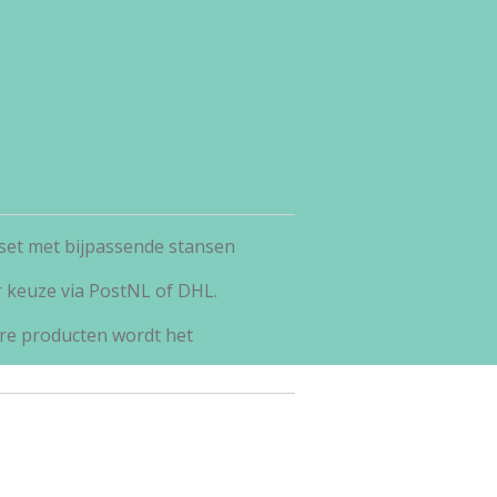
set met bijpassende stansen
r keuze via PostNL of DHL.
re producten wordt het