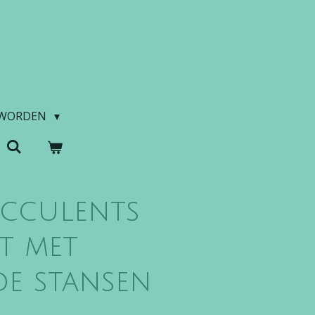
 WORDEN
ucculents
et met
de stansen