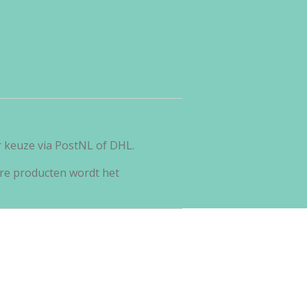
r keuze via PostNL of DHL.
re producten wordt het