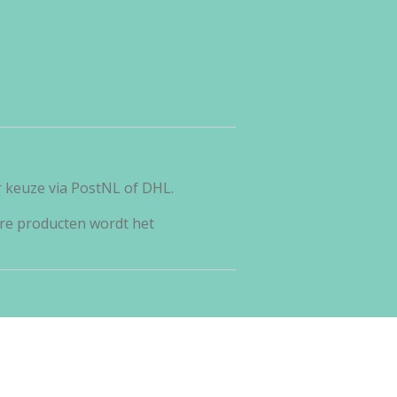
r keuze via PostNL of DHL.
re producten wordt het