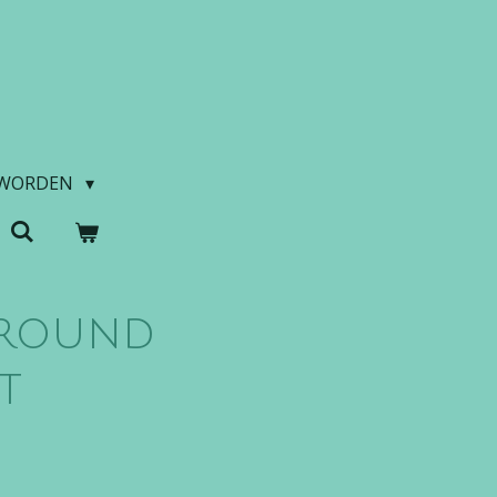
 WORDEN
Around
t