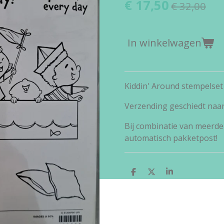
€ 17,50
€ 32,00
In winkelwagen
Kiddin' Around stempelset
Verzending geschiedt naa
Bij combinatie van meerde
automatisch pakketpost!
D
D
S
e
e
h
l
e
a
e
l
r
n
e