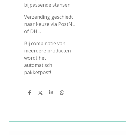
bijpassende stansen
Verzending geschiedt
naar keuze via PostNL
of DHL.
Bij combinatie van
meerdere producten
wordt het
automatisch
pakketpost!
D
D
S
D
e
e
h
e
l
e
a
l
e
l
r
e
n
e
n