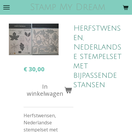
Stamp My Dream
Ga
direct
naar
Herfstwens
de
hoofdinhoud
en,
Nederlands
e stempelset
met
€ 30,00
bijpassende
stansen
In
winkelwagen
Herfstwensen,
Nederlandse
stempelset met