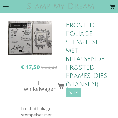
Stamp My Dream
Ga
direct
naar
Frosted
de
hoofdinhoud
Foliage
stempelset
met
bijpassende
€ 17,50
Frosted
€ 53,00
Frames Dies
In
(stansen)
winkelwagen
Sale!
Frosted Foliage
stempelset met