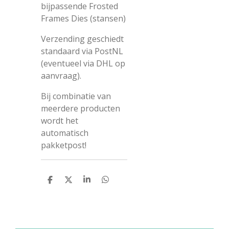
bijpassende Frosted
Frames Dies (stansen)
Verzending geschiedt
standaard via PostNL
(eventueel via DHL op
aanvraag).
Bij combinatie van
meerdere producten
wordt het
automatisch
pakketpost!
D
D
S
D
e
e
h
e
l
e
a
l
e
l
r
e
n
e
n