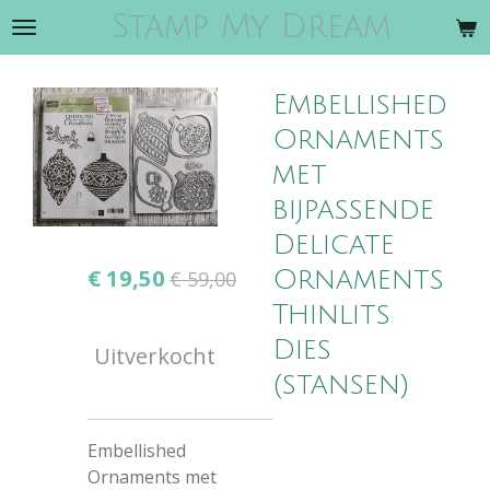
Stamp My Dream
Ga
direct
naar
Embellished
de
hoofdinhoud
Ornaments
met
bijpassende
Delicate
€ 19,50
Ornaments
€ 59,00
Thinlits
Dies
Uitverkocht
(stansen)
Embellished
Ornaments met