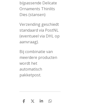
bijpassende Delicate
Ornaments Thinlits
Dies (stansen)
Verzending geschiedt
standaard via PostNL
(eventueel via DHL op
aanvraag).
Bij combinatie van
meerdere producten
wordt het
automatisch
pakketpost.
D
D
S
D
e
e
h
e