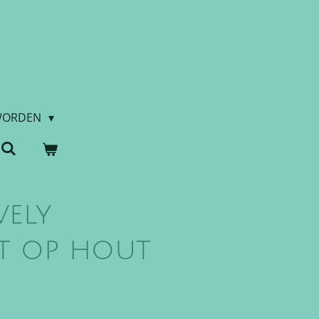
WORDEN
vely
et op hout