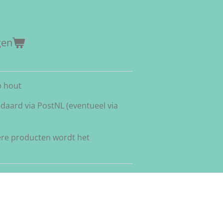
gen
p hout
daard via PostNL (eventueel via
ere producten wordt het