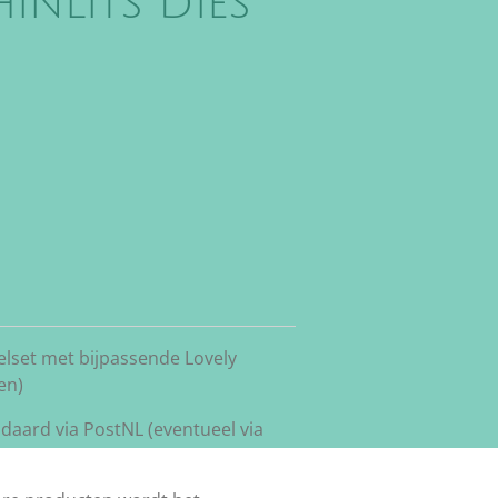
inlits Dies
elset met bijpassende Lovely
en)
daard via PostNL (eventueel via