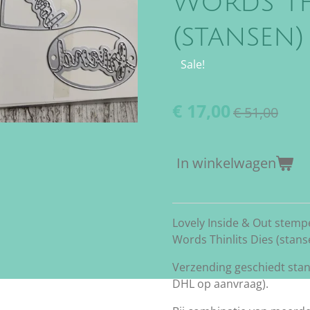
Words Th
(stansen)
Sale!
€ 17,00
€ 51,00
In winkelwagen
Lovely Inside & Out stemp
Words Thinlits Dies (stans
Verzending geschiedt stan
DHL op aanvraag).