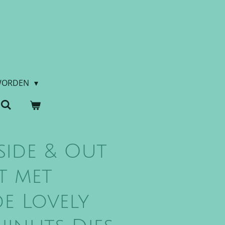
WORDEN
side & Out
t met
de Lovely