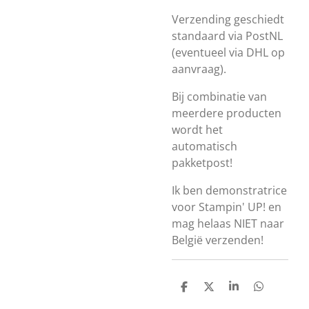
Verzending geschiedt
standaard via PostNL
(eventueel via DHL op
aanvraag).
Bij combinatie van
meerdere producten
wordt het
automatisch
pakketpost!
Ik ben demonstratrice
voor Stampin' UP! en
mag helaas NIET naar
België verzenden!
D
D
S
D
e
e
h
e