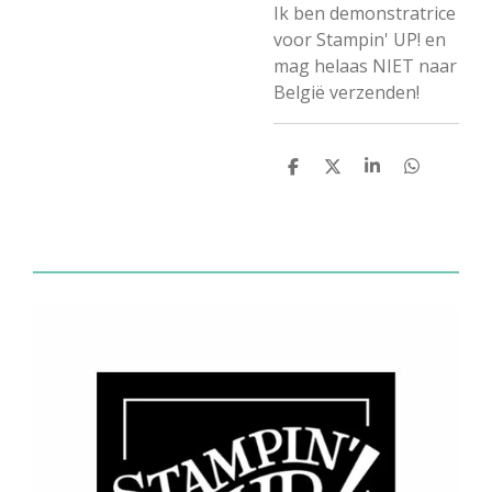
Ik ben demonstratrice
voor Stampin' UP! en
mag helaas NIET naar
België verzenden!
D
D
S
D
e
e
h
e
l
e
a
l
e
l
r
e
n
e
n