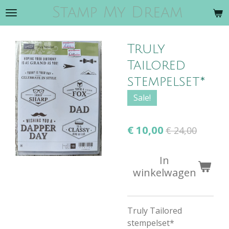
Stamp My Dream
Ga
direct
naar
Truly
de
hoofdinhoud
Tailored
stempelset*
Sale!
€ 10,00
€ 24,00
In
winkelwagen
Truly Tailored
stempelset*