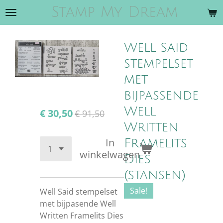
Stamp My Dream
Ga
direct
naar
Well Said
de
hoofdinhoud
stempelset
met
bijpassende
Well
€ 30,50
€ 91,50
Written
In
Framelits
winkelwagen
Dies
(stansen)
Sale!
Well Said stempelset
met bijpasende Well
Written Framelits Dies