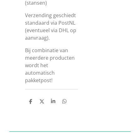
(stansen)
Verzending geschiedt
standaard via PostNL
(eventueel via DHL op
aanvraag).
Bij combinatie van
meerdere producten
wordt het
automatisch
pakketpost!
D
D
S
D
e
e
h
e
l
e
a
l
e
l
r
e
n
e
n