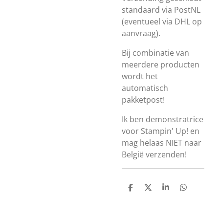
standaard via PostNL
(eventueel via DHL op
aanvraag).
Bij combinatie van
meerdere producten
wordt het
automatisch
pakketpost!
Ik ben demonstratrice
voor Stampin' Up! en
mag helaas NIET naar
België verzenden!
D
D
S
D
e
e
h
e
l
e
a
l
e
l
r
e