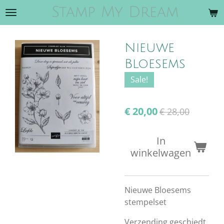
Stamp My Dream
Ga
direct
naar
Nieuwe
de
hoofdinhoud
Bloesems
Sale!
€ 20,00
€ 28,00
In
winkelwagen
Nieuwe Bloesems
stempelset
Verzending geschiedt