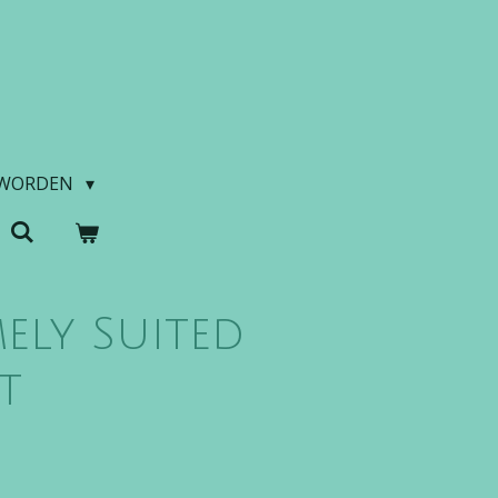
 WORDEN
ly Suited
t