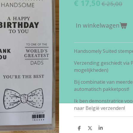
€ 17,50
€ 25,00
In winkelwagen
Handsomely Suited stempe
Verzending geschiedt via
mogelijkheden)
Bij combinatie van meerde
automatisch pakketpost!
Ik ben demonstratrice voo
naar België verzenden!
D
D
S