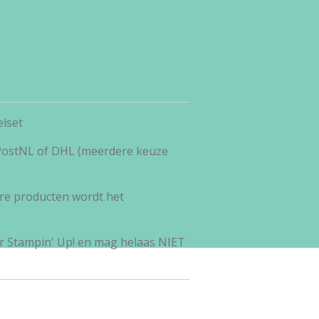
lset
 PostNL of DHL (meerdere keuze
re producten wordt het
r Stampin' Up! en mag helaas NIET