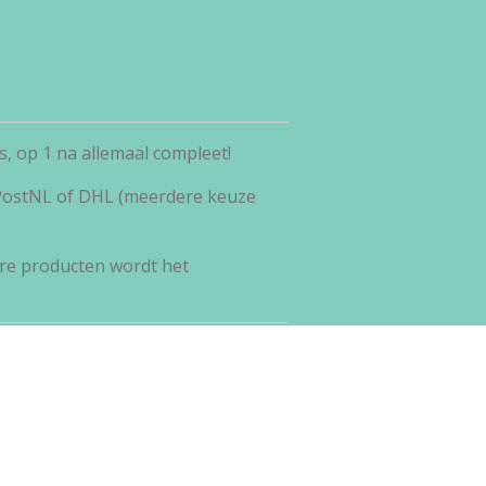
, op 1 na allemaal compleet!
 PostNL of DHL (meerdere keuze
re producten wordt het