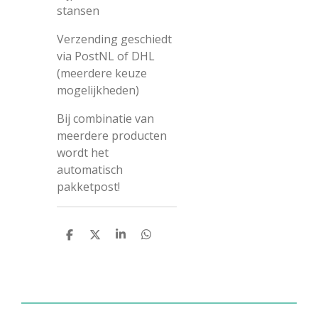
stansen
Verzending geschiedt
via PostNL of DHL
(meerdere keuze
mogelijkheden)
Bij combinatie van
meerdere producten
wordt het
automatisch
pakketpost!
D
D
S
D
e
e
h
e
l
e
a
l
e
l
r
e
n
e
n