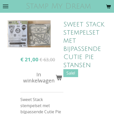
Stamp My Dream
Ga
direct
naar
Sweet Stack
de
hoofdinhoud
stempelset
met
bijpassende
Cutie Pie
€ 21,00
€ 63,00
stansen
Sale!
In
winkelwagen
Sweet Stack
stempelset met
bijpassende Cutie Pie