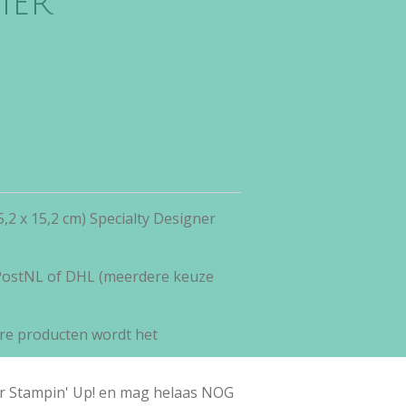
ier
5,2 x 15,2 cm) Specialty Designer
 PostNL of DHL (meerdere keuze
re producten wordt het
or Stampin' Up! en mag helaas NOG