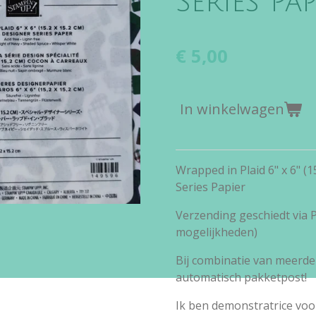
Series Pap
€ 5,00
In winkelwagen
Wrapped in Plaid 6" x 6" (1
Series Papier
Verzending geschiedt via
mogelijkheden)
Bij combinatie van meerde
automatisch pakketpost!
Ik ben demonstratrice vo